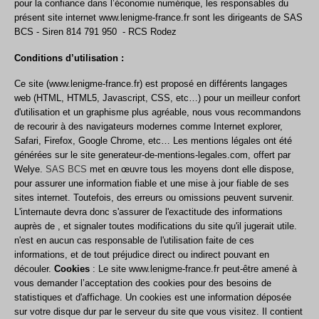
pour la confiance dans l’économie numérique, les responsables du
présent site internet
www.lenigme-france.fr
sont les dirigeants de SAS
BCS - Siren 814 791 950 - RCS Rodez
Conditions d’utilisation :
Ce site (
www.lenigme-france.fr
) est proposé en différents langages
web (HTML, HTML5, Javascript, CSS, etc…) pour un meilleur confort
d'utilisation et un graphisme plus agréable, nous vous recommandons
de recourir à des navigateurs modernes comme Internet explorer,
Safari, Firefox, Google Chrome, etc… Les mentions légales ont été
générées sur le site
generateur-de-mentions-legales.com
, offert par
Welye
.
SAS BCS
met en œuvre tous les moyens dont elle dispose,
pour assurer une information fiable et une mise à jour fiable de ses
sites internet. Toutefois, des erreurs ou omissions peuvent survenir.
L'internaute devra donc s'assurer de l'exactitude des informations
auprès de , et signaler toutes modifications du site qu'il jugerait utile.
n'est en aucun cas responsable de l'utilisation faite de ces
informations, et de tout préjudice direct ou indirect pouvant en
découler.
Cookies
: Le site
www.lenigme-france.fr
peut-être amené à
vous demander l’acceptation des cookies pour des besoins de
statistiques et d'affichage. Un cookies est une information déposée
sur votre disque dur par le serveur du site que vous visitez. Il contient