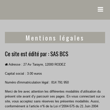
Accueil
NOS SALLES - RESERVER
Mentions légales
CARTE CADEAU
Ce site est édité par : SAS BCS
Entreprises
Adresse :
27 Av Tarayre, 12000 RODEZ
Escape mobile - Cluedo géant
Capital social : 3.00 euros
F.A.Q.
Numéro d'immatriculation légal : 814 791 950
Contact
Merci de lire avec attention les différentes modalités d’utilisation du
Les Records
présent site avant d’y parcourir ses pages. En vous connectant sur ce
site, vous acceptez sans réserves les présentes modalités. Aussi,
conformément à l’article n°6 de la Loi n°2004-575 du 21 Juin 2004